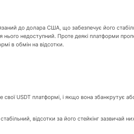
язаний до долара США, що забезпечує його стабіл
ля нього недоступний. Проте деякі платформи проп
мі в обмін на відсотки.
те свої USDT платформі, і якщо вона збанкрутує 
стабільний, відсотки за його стейкінг зазвичай ниж