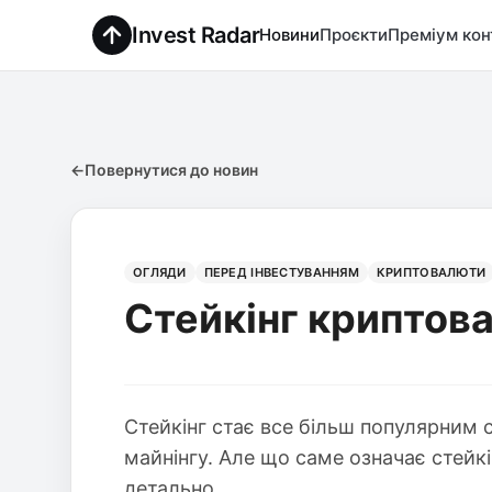
Invest Radar
Новини
Проєкти
Преміум кон
←
Повернутися до новин
ОГЛЯДИ
ПЕРЕД ІНВЕСТУВАННЯМ
КРИПТОВАЛЮТИ
Стейкінг криптова
Стейкінг стає все більш популярним
майнінгу. Але що саме означає стейкін
детально.