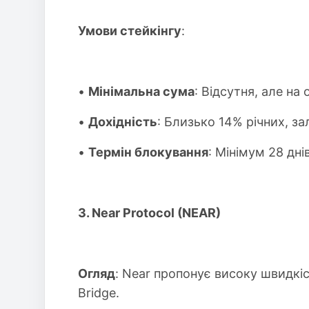
Умови стейкінгу
:
•
Мінімальна сума
: Відсутня, але на
•
Дохідність
: Близько 14% річних, з
•
Термін блокування
: Мінімум 28 дні
3. Near Protocol (NEAR)
Огляд
: Near пропонує високу швидкі
Bridge.