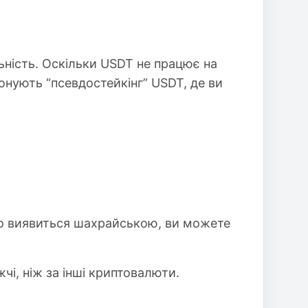
ьність. Оскільки USDT не працює на
онують “псевдостейкінг” USDT, де ви
або виявиться шахрайською, ви можете
чі, ніж за інші криптовалюти.