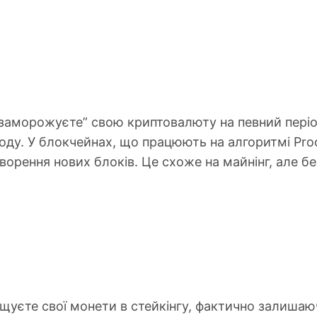
“заморожуєте” свою криптовалюту на певний пері
оду. У блокчейнах, що працюють на алгоритмі Proof
творення нових блоків. Це схоже на майнінг, але 
іщуєте свої монети в стейкінгу, фактично залишаю