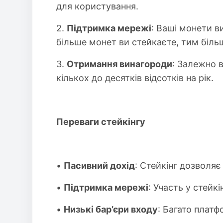
для користування.
2.
Підтримка мережі
: Ваші монети 
більше монет ви стейкаєте, тим біль
3.
Отримання винагороди
: Залежно в
кількох до десятків відсотків на рік.
Переваги стейкінгу
•
Пасивний дохід
: Стейкінг дозволяє
•
Підтримка мережі
: Участь у стейк
•
Низькі бар’єри входу
: Багато плат