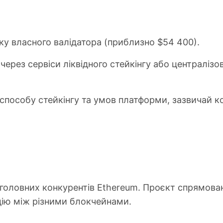
ску власного валідатора (приблизно $54 400).
 через сервіси ліквідного стейкінгу або централіз
 способу стейкінгу та умов платформи, зазвичай к
з головних конкурентів Ethereum. Проєкт спрямов
дію між різними блокчейнами.