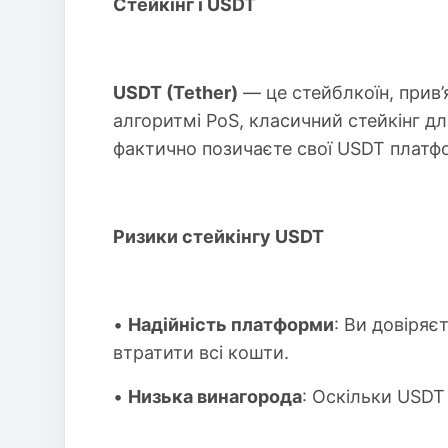
Стейкінг і USDT
USDT (Tether)
— це стейблкоїн, прив’
алгоритмі PoS, класичний стейкінг д
фактично позичаєте свої USDT платфор
Ризики стейкінгу USDT
•
Надійність платформи
: Ви довіряє
втратити всі кошти.
•
Низька винагорода
: Оскільки USDT 