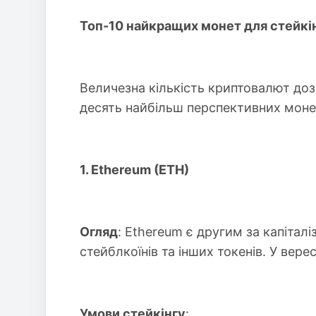
Топ-10 найкращих монет для стейкі
Величезна кількість криптовалют доз
десять найбільш перспективних монет,
1. Ethereum (ETH)
Огляд
: Ethereum є другим за капітал
стейблкоїнів та інших токенів. У вер
Умови стейкінгу
: