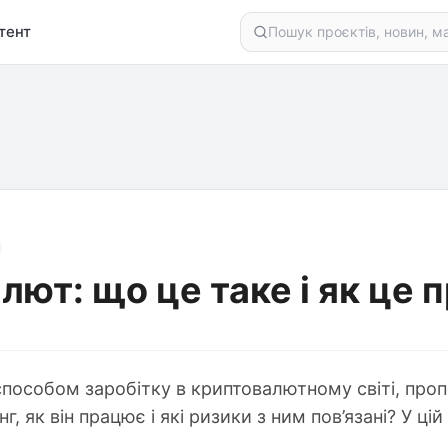
тент
лют: що це таке і як це
 способом заробітку в криптовалютному світі, пр
г, як він працює і які ризики з ним пов’язані? У ці