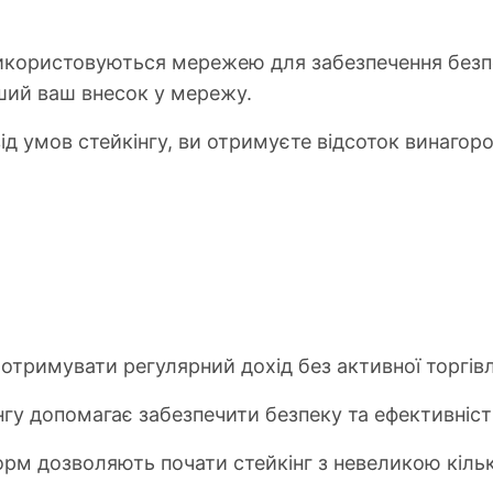
використовуються мережею для забезпечення безпе
ший ваш внесок у мережу.
ід умов стейкінгу, ви отримуєте відсоток винагор
 отримувати регулярний дохід без активної торгівл
інгу допомагає забезпечити безпеку та ефективніс
форм дозволяють почати стейкінг з невеликою кіль