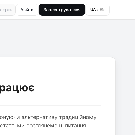
Увійти
Зареєструватися
UA
/
EN
 працює
опонуючи альтернативу традиційному
й статті ми розглянемо ці питання