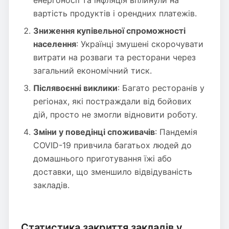
енергоносії та інфляція вплинули на
вартість продуктів і орендних платежів.
Зниження купівельної спроможності
населення
: Українці змушені скорочувати
витрати на розваги та ресторани через
загальний економічний тиск.
Післявоєнні виклики
: Багато ресторанів у
регіонах, які постраждали від бойових
дій, просто не змогли відновити роботу.
Зміни у поведінці споживачів
: Пандемія
COVID-19 привчила багатьох людей до
домашнього приготування їжі або
доставки, що зменшило відвідуваність
закладів.
Статистика закриття закладів у