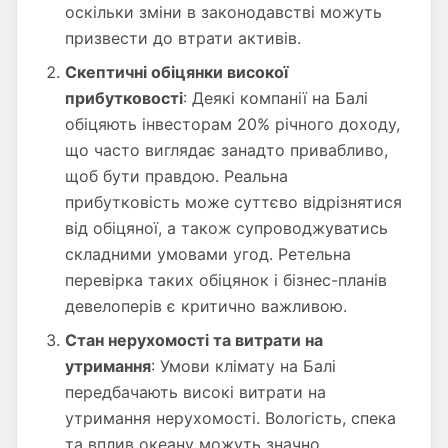
оскільки зміни в законодавстві можуть
призвести до втрати активів.
Скептичні обіцянки високої
прибутковості
: Деякі компанії на Балі
обіцяють інвесторам 20% річного доходу,
що часто виглядає занадто привабливо,
щоб бути правдою. Реальна
прибутковість може суттєво відрізнятися
від обіцяної, а також супроводжуватись
складними умовами угод. Ретельна
перевірка таких обіцянок і бізнес-планів
девелоперів є критично важливою.
Стан нерухомості та витрати на
утримання
: Умови клімату на Балі
передбачають високі витрати на
утримання нерухомості. Вологість, спека
та вплив океану можуть значно