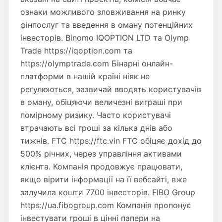
ознаки можливого зловживання на ринку
фінпослуг та введення в оману потенційних
інвесторів. Binomo IQOPTION LTD та Olymp
Trade https://iqoption.com та
https://olymptrade.com Бінарні онлайн-
платформи в нашій країні ніяк не
регулюються, зазвичай вводять користувачів
в оману, обіцяючи величезні виграші при
помірному ризику. Часто користувачі
втрачають всі гроші за кілька днів або
тижнів. FTC https://ftc.vin FTC обіцяє дохід до
500% річних, через управління активами
клієнта. Компанія продовжує працювати,
якщо вірити інформації на її вебсайті, вже
залучила кошти 7700 інвесторів. FIBO Group
https://ua.fibogroup.com Компанія пропонує
інвестувати гроші в цінні папери на