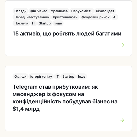
Огляди
Фін бізнес
франшиза
Нерухомість
бізнес ідея
Перед інвестуванням
Криптовалюти
Фондовий ринок
AI
Послуги
IT
Startup
Інше
15 активів, що роблять людей багатими
→
Огляди
історії успіху
IT
Startup
Інше
Telegram став прибутковим: як
месенджер із фокусом на
конфіденційність побудував бізнес на
$1,4 млрд
→