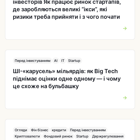
інвесторів Як працює ринок стартапів,
де заробляються великі “ікси”, які
ризики треба прийняти і з чого почати
→
Перед інвестуванням
AI
IT
Startup
ШІ-«карусель» мільярдів: як Big Tech
піднімає оцінки одне одному — і чому
це схоже на бульбашку
→
Огляди
Фін бізнес
кредити
Перед інвестуванням
Криптовалюти
Фондовий ринок
Startup
Держрегулювання