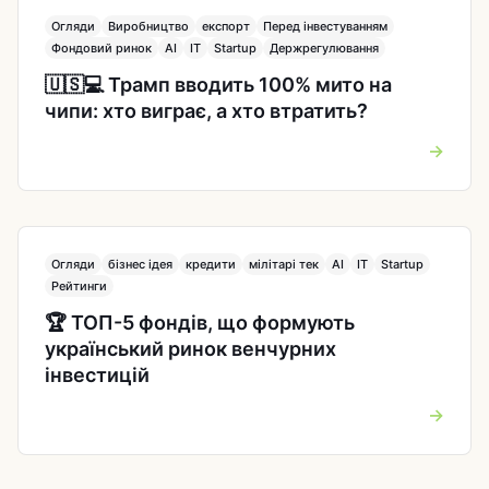
Огляди
Виробництво
експорт
Перед інвестуванням
Фондовий ринок
AI
IT
Startup
Держрегулювання
🇺🇸💻 Трамп вводить 100% мито на
чипи: хто виграє, а хто втратить?
→
Огляди
бізнес ідея
кредити
мілітарі тек
AI
IT
Startup
Рейтинги
🏆 ТОП-5 фондів, що формують
український ринок венчурних
інвестицій
→