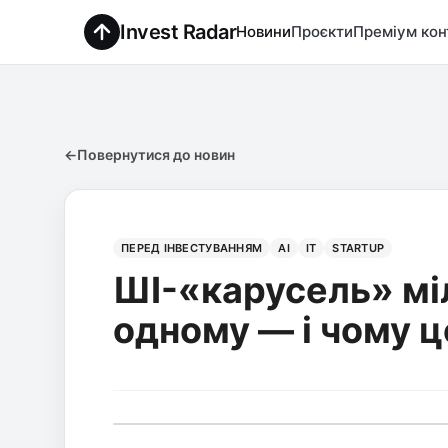
Invest Radar
Новини
Проєкти
Преміум кон
←
Повернутися до новин
ПЕРЕД ІНВЕСТУВАННЯМ
AI
IT
STARTUP
ШІ-«карусель» міл
одному — і чому 