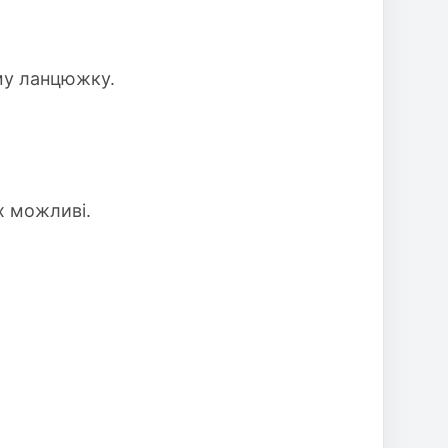
ому ланцюжку.
х можливі.