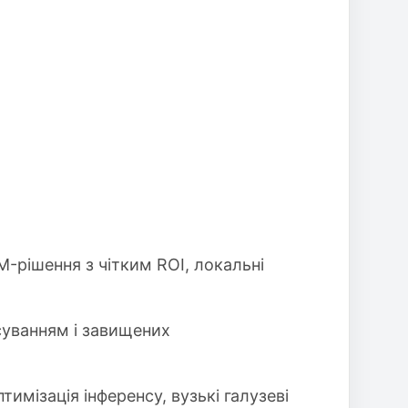
M-рішення з чітким ROI, локальні
нсуванням і завищених
имізація інференсу, вузькі галузеві