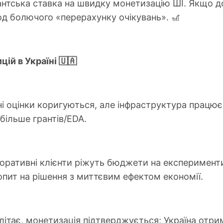
ігантська ставка на швидку монетизацію ШІ. Якщо 
од болючого «перерахунку очікувань». 🎢
ій в Україні 🇺🇦
ні оцінки коригуються, але інфраструктура працює
більше грантів/EDA.
поративні клієнти ріжуть бюджети на експеримент
опит на рішення з миттєвим ефектом економії.
злітає, монетизація підтверджується; Україна отри