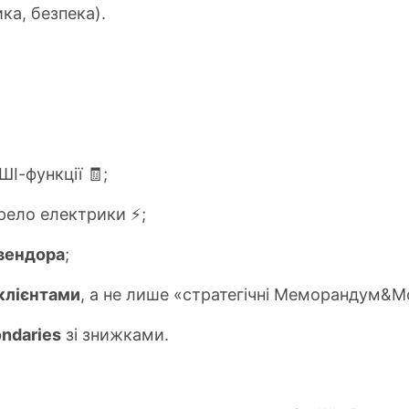
ка, безпека).
І-функції 🧾;
рело електрики ⚡️;
 вендора
;
клієнтами
, а не лише «стратегічні Меморандум&M
ndaries
зі знижками.