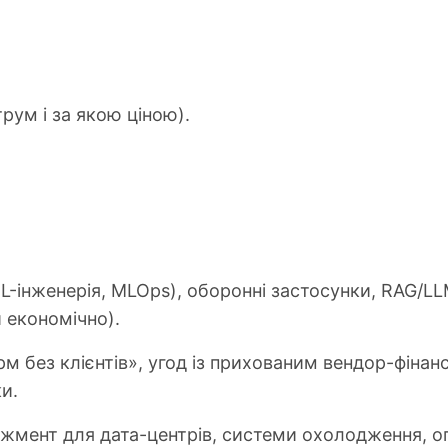
рум і за якою ціною).
ML-інженерія, MLOps), оборонні застосунки, RAG/LL
 економічно).
рм без клієнтів», угод із прихованим вендор-фіна
и.
жмент для дата-центрів, системи охолодження, опт