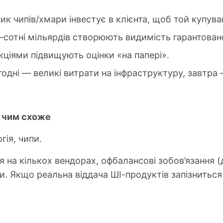
ник чипів/хмари інвестує в клієнта, щоб той купув
и–сотні мільярдів створюють видимість гарантован
акціями підвищують оцінки «на папері».
огодні — великі витрати на інфраструктуру, завтра
і чим схоже
гія, чипи.
ія на кількох вендорах, офбалансові зобов’язання (
ики. Якщо реальна віддача ШІ-продуктів запізнить