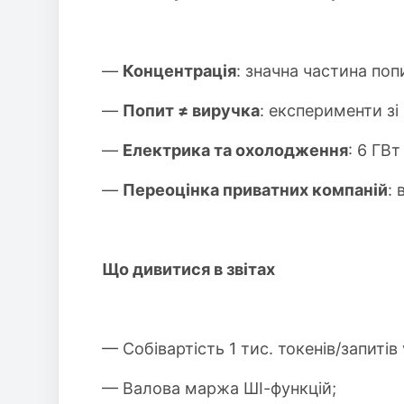
—
Концентрація
: значна частина поп
—
Попит ≠ виручка
: експерименти з
—
Електрика та охолодження
: 6 ГВт
—
Переоцінка приватних компаній
:
Що дивитися в звітах
— Собівартість 1 тис. токенів/запитів 
— Валова маржа ШІ-функцій;