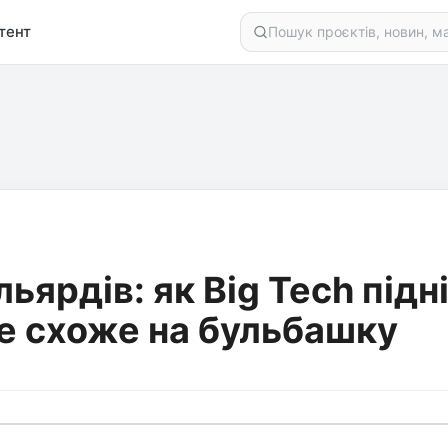
тент
ьярдів: як Big Tech підн
це схоже на бульбашку