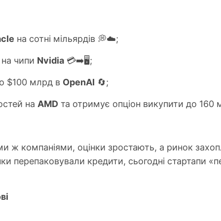
cle
на сотні мільярдів 💭☁️;
 на чипи
Nvidia
💳➡️🖥;
о $100 млрд в
OpenAI
🔄;
остей на
AMD
та отримує опціон викупити до 160 м
ми ж компаніями, оцінки зростають, а ринок захо
нки перепаковували кредити, сьогодні стартапи «
ві