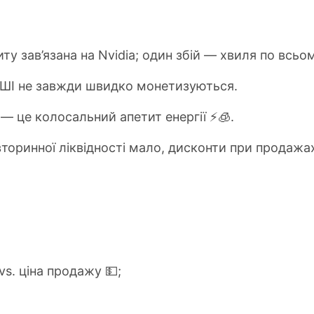
иту зав’язана на Nvidia; один збій — хвиля по всь
і ШІ не завжди швидко монетизуються.
 — це колосальний апетит енергії ⚡️🧊.
 вторинної ліквідності мало, дисконти при продажа
vs. ціна продажу 💵;