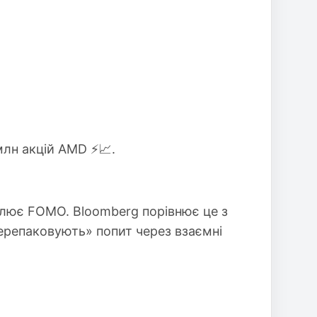
лн акцій AMD ⚡️📈.
плює FOMO. Bloomberg порівнює це з
перепаковують» попит через взаємні