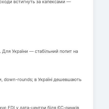
доходи встигнуть за капексами —
. Для України — стабільний попит на
и, down-rounds; в Україні дешевшають
мує FDI у дата-центри біля ЄС-ринків