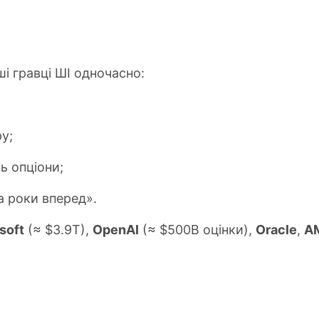
і гравці ШІ одночасно:
у;
ь опціони;
а роки вперед».
soft
(≈ $3.9T),
OpenAI
(≈ $500B оцінки),
Oracle
,
A