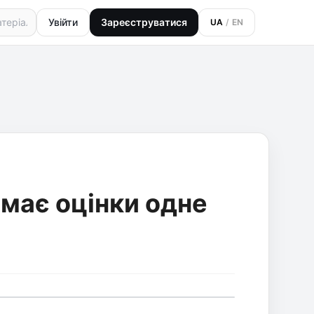
Увійти
Зареєструватися
UA
/
EN
імає оцінки одне