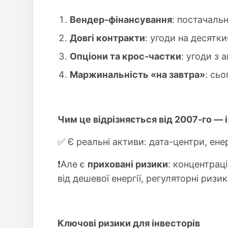
Вендер-фінансування
: постачаль
Довгі контракти
: угоди на десятк
Опціони та крос-частки
: угоди з 
Маржинальність «на завтра»
: сь
Чим це відрізняється від 2007-го — 
✅ Є реальні активи: дата-центри, енер
❗️Але є
приховані ризики
: концентрац
від дешевої енергії, регуляторні риз
Ключові ризики для інвесторів