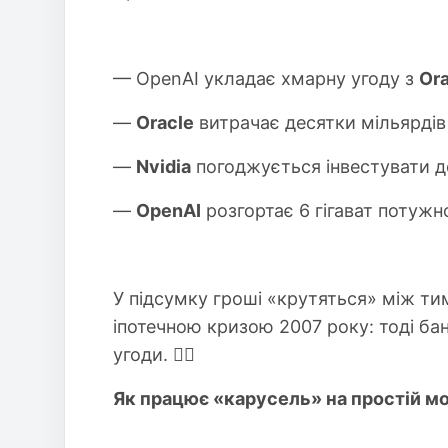
— OpenAI укладає хмарну угоду з
Ora
—
Oracle
витрачає десятки мільярдів
—
Nvidia
погоджується інвестувати д
—
OpenAI
розгортає 6 гігават потужн
У підсумку гроші «крутяться» між ти
іпотечною кризою 2007 року: тоді ба
угоди. 🤹‍♂️
Як працює «карусель» на простій мо