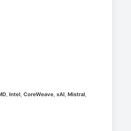
MD
,
Intel
,
CoreWeave
,
xAI
,
Mistral
,