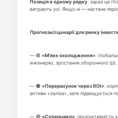
Позиція в одному рядку
: зараз це г
виграють усі. Якщо ні — настане пері
Прогнози/сценарії для ринку інвестиц
— 🟢
«М’яке охолодження»
: глобаль
інженерію, зростання оборонного ШІ, 
— 🟠
«Перерахунок через ROI»
: кор
активи «заліза», зате підвищується п
— 🔵
«Суперцикл»
: продуктивність 