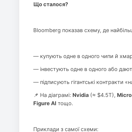
Що сталося?
Bloomberg показав схему, де найбільш
— купують одне в одного чипи й хмар
— інвестують одне в одного або дают
— підписують гігантські контракти «н
📌 На діаграмі:
Nvidia
(≈ $4.5T),
Micro
Figure AI
тощо.
Приклади з самої схеми: