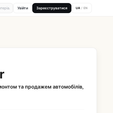
Увійти
Зареєструватися
UA
/
EN
r
монтом та продажем автомобілів,