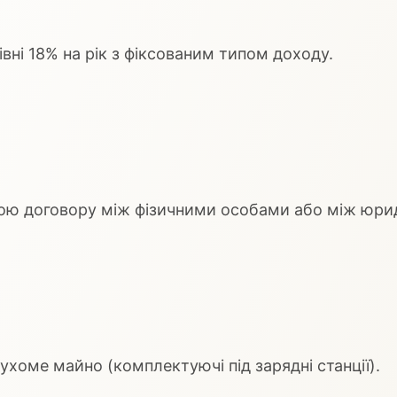
івні 18% на рік з фіксованим типом доходу.
ю договору між фізичними особами або між юри
хоме майно (комплектуючі під зарядні станції).