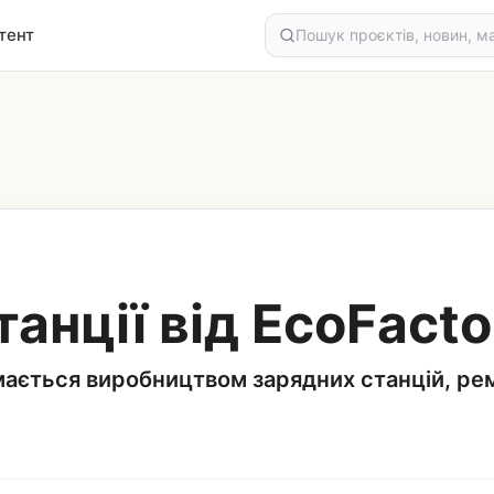
тент
танції від EcoFacto
мається виробництвом зарядних станцій, ре