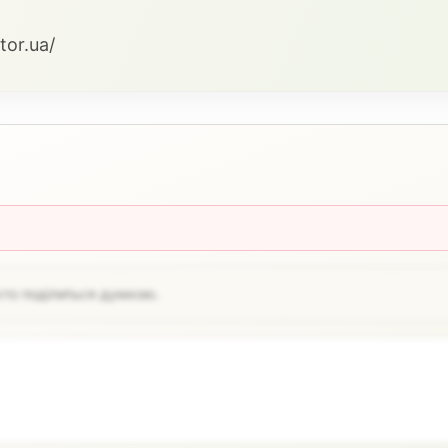
tor.ua/
хто поділиться думкою.