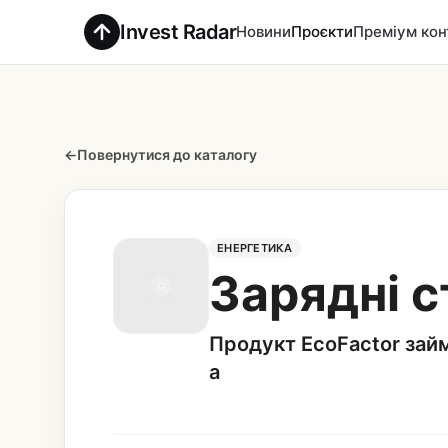
Invest Radar
Новини
Проєкти
Преміум кон
←
Повернутися до каталогу
ЕНЕРГЕТИКА
Зарядні с
Продукт EcoFactor зай
а