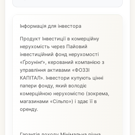
Інформація для інвестора
Продукт Інвестиції в комерційну
нерухомість через Пайовий
інвестиційний фонд нерухомості
«Ґроунінґ», керований компанією з
управління активами «ФОЗЗІ
КАПІТАЛ». Інвестори купують цінні
папери фонду, який володіє
комерційною нерухомістю (зокрема,
магазинами «Сільпо») і здає її в
оренду.
Гарантія доходу Мінімальна річна