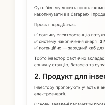
Суть бізнесу досить проста: комп
накопичувати її в батареях і прод
Проєкт передбачає:
✅ сонячну електростанцію потуж
✅ систему накопичення енергії
3 
✅ потенційно — зарядний хаб для
Тобто інвестор фактично вкладає 
сонячну станцію, батарею та суп
2. Продукт для інве
Інвестору пропонують участь в е
електроенергії.
Основні заявлені параметри проє