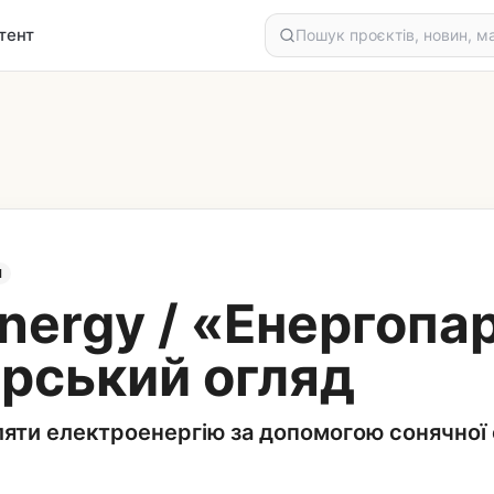
тент
М
nergy / «Енергопа
орський огляд
яти електроенергію за допомогою сонячної 