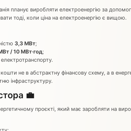
анія планує виробляти електроенергію за допомог
авати тоді, коли ціна на електроенергію є вищою.
ністю
3,3 МВт
;
МВт / 10 МВт·год
;
 електротранспорту.
кошти не в абстрактну фінансову схему, а в енер
утню інфраструктуру.
стора 💼
нергетичному проєкті, який має заробляти на виро
кту: