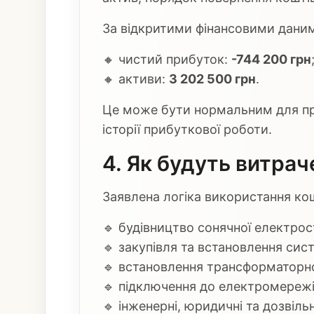
За відкритими фінансовими даним
🔸 чистий прибуток:
-744 200 грн
🔸 активи:
3 202 500 грн
.
Це може бути нормальним для проє
історії прибуткової роботи.
4. Як будуть витрач
Заявлена логіка використання кош
🔹 будівництво сонячної електрост
🔹 закупівля та встановлення сис
🔹 встановлення трансформаторної
🔹 підключення до електромережі
🔹 інженерні, юридичні та дозвіль