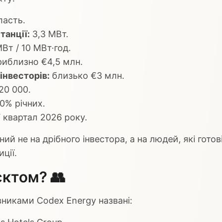
ласть.
танції:
3,3 МВт.
Вт / 10 МВт·год.
иблизно €4,5 млн.
інвесторів:
близько €3 млн.
20 000.
0% річних.
V квартал 2026 року.
й не на дрібного інвестора, а на людей, які гото
ції.
єктом? 👥
вниками Codex Energy названі: