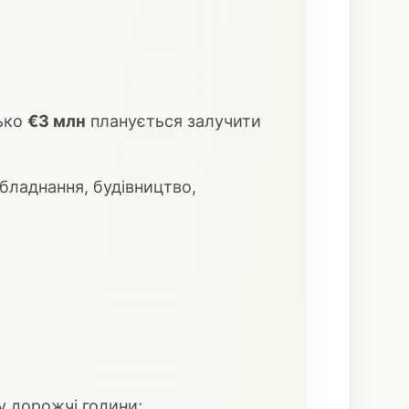
зько
€3 млн
планується залучити
бладнання, будівництво,
 у дорожчі години;