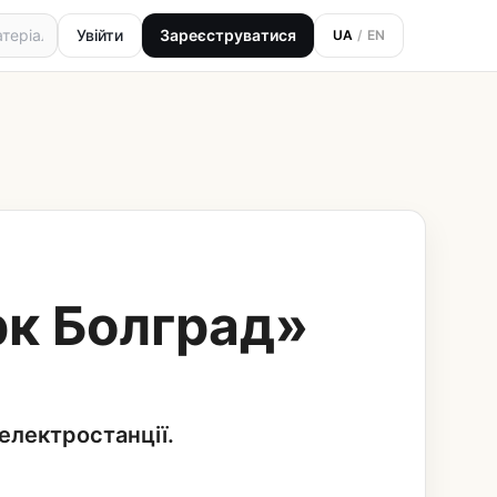
Увійти
Зареєструватися
UA
/
EN
рк Болград»
електростанції.