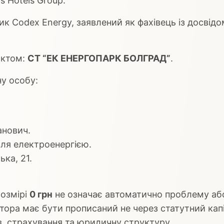
 Hotels Group.
к Codex Energy, заявлений як фахівець із досвід
єктом:
СТ “ЕК ЕНЕРГОПАРК БОЛГРАД”
.
ну особу:
анович.
вля електроенергією.
ька, 21.
розмірі
0 грн
не означає автоматично проблему або
тора має бути прописаний не через статутний капіт
в, страхування та юридичну структуру.