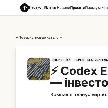
Invest Radar
Новини
Проєкти
Преміум кон
←
Повернутися до каталогу
ЕНЕРГЕТИКА
ПЕРЕД ІНВЕСТУВАННЯ
⚡ Codex E
— інвест
Компанія планує виробл