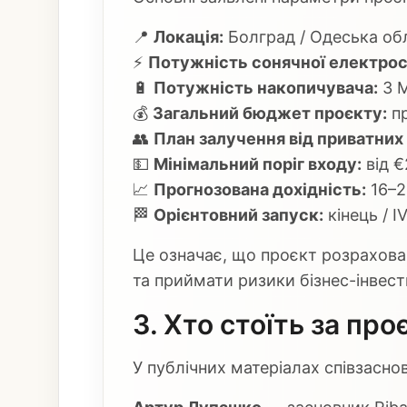
📍
Локація:
Болград / Одеська об
⚡
Потужність сонячної електрос
🔋
Потужність накопичувача:
3 М
💰
Загальний бюджет проєкту:
пр
👥
План залучення від приватних 
💵
Мінімальний поріг входу:
від €
📈
Прогнозована дохідність:
16–2
🏁
Орієнтовний запуск:
кінець / I
Це означає, що проєкт розраховани
та приймати ризики бізнес-інвести
3. Хто стоїть за про
У публічних матеріалах співзасно