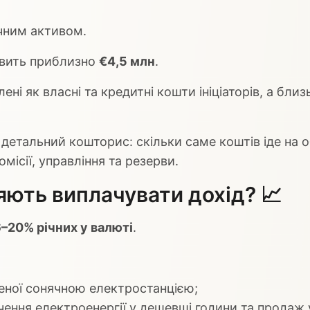
чним активом.
овить приблизно
€4,5 млн
.
ені як власні та кредитні кошти ініціаторів, а бли
детальний кошторис: скільки саме коштів іде на о
місії, управління та резерви.
цяють виплачувати дохід? 📈
6–20% річних у валюті
.
еної сонячною електростанцією;
ичення електроенергії у дешевші години та продаж