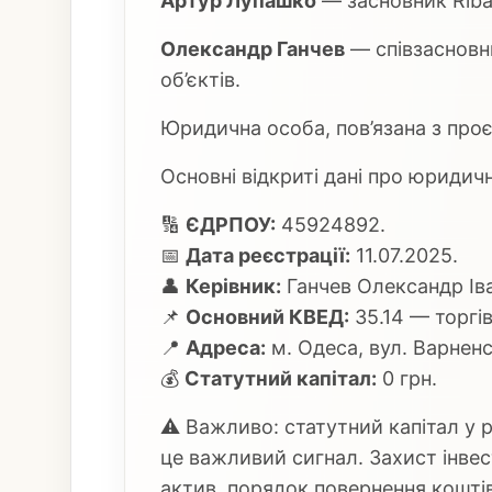
Артур Лупашко
— засновник Ribas
Олександр Ганчев
— співзасновни
об’єктів.
Юридична особа, пов’язана з про
Основні відкриті дані про юридич
🔢
ЄДРПОУ:
45924892.
📅
Дата реєстрації:
11.07.2025.
👤
Керівник:
Ганчев Олександр Ів
📌
Основний КВЕД:
35.14 — торгі
📍
Адреса:
м. Одеса, вул. Варненс
💰
Статутний капітал:
0 грн.
⚠️ Важливо: статутний капітал у 
це важливий сигнал. Захист інвес
актив, порядок повернення кошті