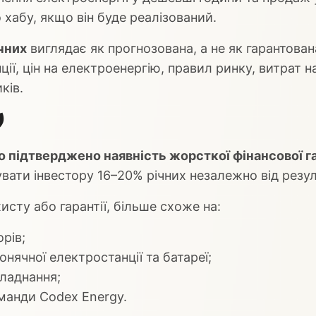
 хабу, якщо він буде реалізований.
чних
виглядає як прогнозована, а не як гарантован
ії, цін на електроенергію, правил ринку, витрат н
ків.
️
о підтверджено наявність жорсткої фінансової га
ати інвестору 16–20% річних незалежно від резул
исту або гарантії, більше схоже на:
орів;
онячної електростанції та батареї;
бладнання;
оманди Codex Energy.