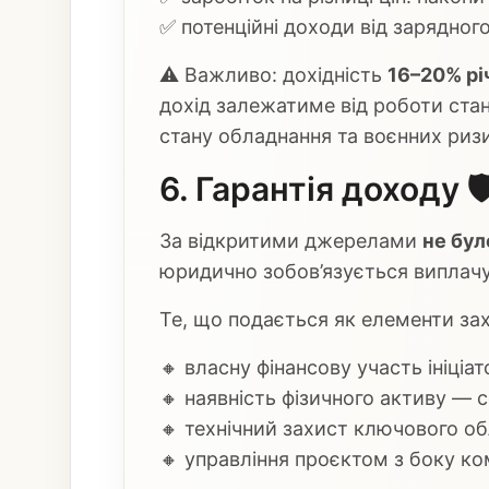
✅ потенційні доходи від зарядного
⚠️ Важливо: дохідність
16–20% рі
дохід залежатиме від роботи станц
стану обладнання та воєнних ризи
6. Гарантія доходу 🛡
За відкритими джерелами
не бул
юридично зобов’язується виплачув
Те, що подається як елементи зах
🔸 власну фінансову участь ініціат
🔸 наявність фізичного активу — с
🔸 технічний захист ключового о
🔸 управління проєктом з боку к