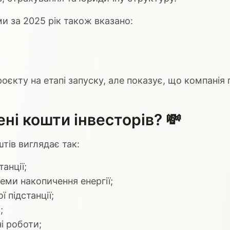
и за 2025 рік також вказано:
;
кту на етапі запуску, але показує, що компанія п
ені кошти інвесторів? 💸
тів виглядає так:
анції;
теми накопичення енергії;
 підстанції;
;
ні роботи;