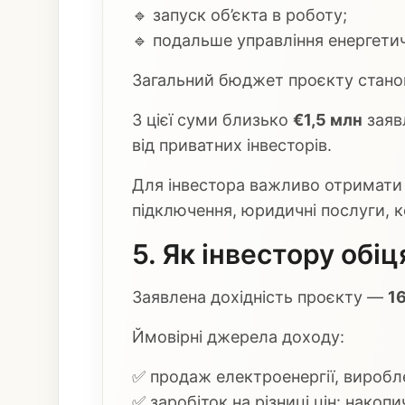
🔹 запуск об’єкта в роботу;
🔹 подальше управління енергети
Загальний бюджет проєкту стан
З цієї суми близько
€1,5 млн
заявл
від приватних інвесторів.
Для інвестора важливо отримати 
підключення, юридичні послуги, ко
5. Як інвестору обі
Заявлена дохідність проєкту —
1
Ймовірні джерела доходу:
✅ продаж електроенергії, виробл
✅ заробіток на різниці цін: накоп