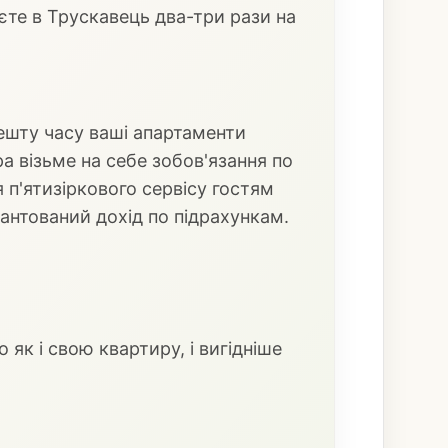
єте в Трускавець два-три рази на
ешту часу ваші апартаменти
а візьме на себе зобов'язання по
 п'ятизіркового сервісу гостям
антований дохід по підрахункам.
як і свою квартиру, і вигідніше