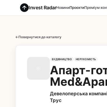
Invest Radar
Новини
Проєкти
Преміум кон
←
Повернутися до каталогу
БУДІВНИЦТВО
НЕРУХОМІСТЬ
Апарт-гот
Med&Apa
Девелоперська компанія
Трус