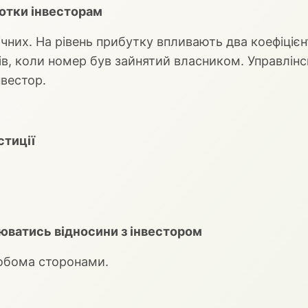
сотки інвесторам
ічних. На рівень прибутку впливають два коефіцієн
нів, коли номер був зайнятий власником. Управлін
нвестор.
стиції
юватись відносини з інвестором
обома сторонами.