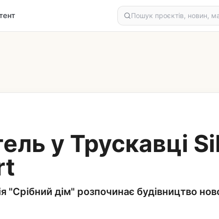
тент
ель у Трускавці Si
rt
 "Срібний дім" розпочинає будівництво нов