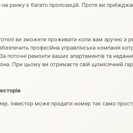
на ринку є багато пропозицій. Проте ви приїжджа
отелі ви зможете проживати коли вам зручно а р
абезпечить професійна управлінська компанія котр
За поточні ремонти ваших апартаментів та надання
вона. При цьому ви отримаєте свій щомісячний гар
весторів
ер. Інвестор може продати номер так само просто 