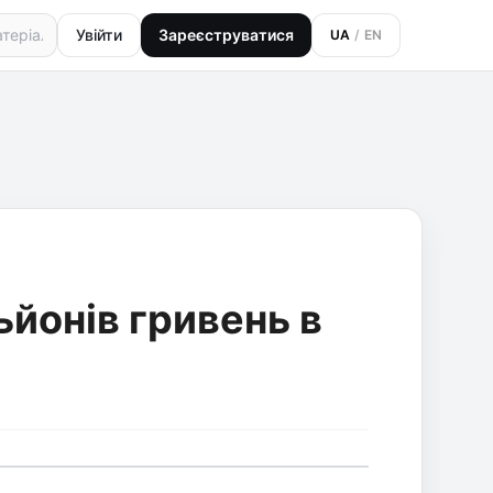
Увійти
Зареєструватися
UA
/
EN
йонів гривень в