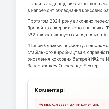
Попри складнощі, викликані повнома
в капремонт обладнання коксових бат
Протягом 2024 року виконано перекла
броней та анкерних колон на печах. 
№2 також виконується ряд ремонтів.
"Попри близькість фронту, підприєм
стабільного виробництва є справніст
оновлення коксових батарей №2 та №
Запоріжкоксу Олександр Бехтер.
Коментарі
Не вдалося завантажити коментарі.