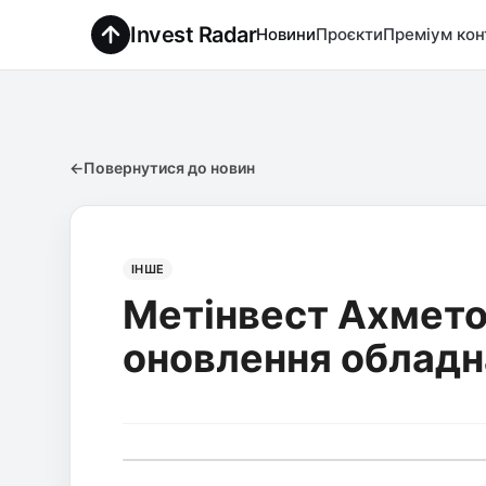
Invest Radar
Новини
Проєкти
Преміум кон
←
Повернутися до новин
ІНШЕ
Метінвест Ахмето
оновлення обладн