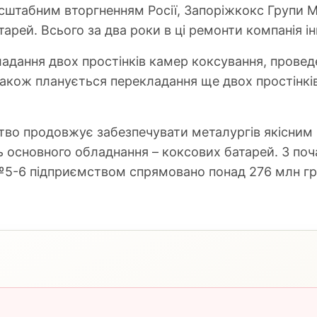
сштабним вторгненням Росії, Запоріжкокс Групи 
арей. Всього за два роки в ці ремонти компанія ін
дання двох простінків камер коксування, провед
Також планується перекладання ще двох простінкі
ство продовжує забезпечувати металургів якісни
ь основного обладнання – коксових батарей. З поч
5-6 підприємством спрямовано понад 276 млн гри