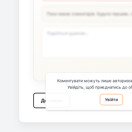
Поки немає коментарів. Будьте першим, 
Коментувати можуть лише авторизов
Увійдіть, щоб приєднатись до о
Увійти
До новин