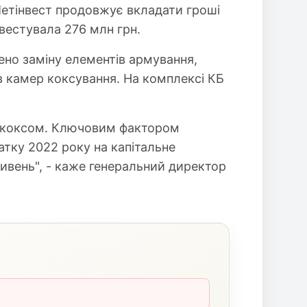
Метінвест продовжує вкладати гроші
вестувала 276 млн грн.
ено заміну елементів армування,
в камер коксування. На комплексі КБ
м коксом. Ключовим фактором
атку 2022 року на капітальне
вень", - каже генеральний директор