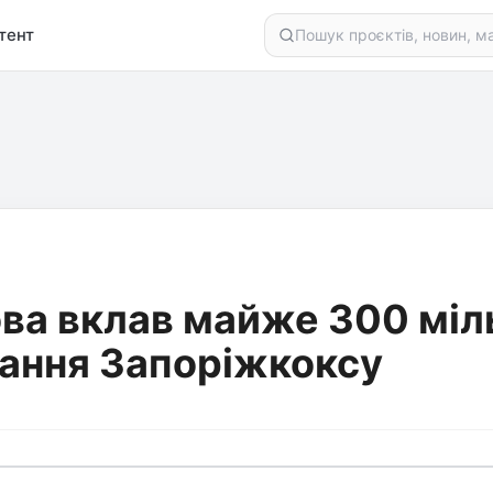
тент
ва вклав майже 300 міль
ання Запоріжкоксу