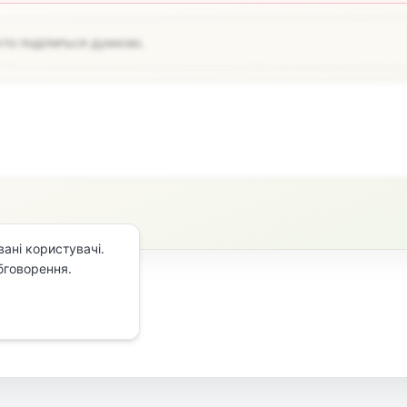
хто поділиться думкою.
ані користувачі.
бговорення.