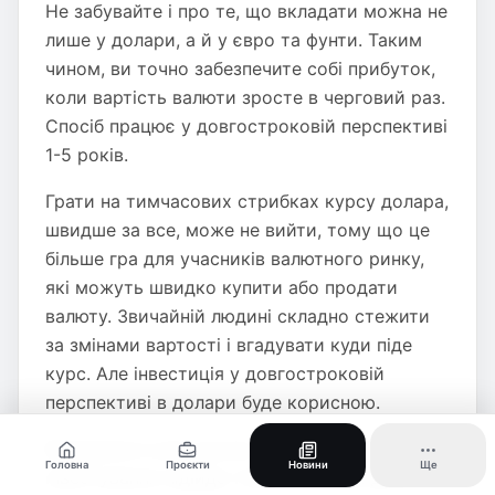
Не забувайте і про те, що вкладати можна не
лише у долари, а й у євро та фунти. Таким
чином, ви точно забезпечите собі прибуток,
коли вартість валюти зросте в черговий раз.
Спосіб працює у довгостроковій перспективі
1-5 років.
Грати на тимчасових стрибках курсу долара,
швидше за все, може не вийти, тому що це
більше гра для учасників валютного ринку,
які можуть швидко купити або продати
валюту. Звичайній людині складно стежити
за змінами вартості і вгадувати куди піде
курс. Але інвестиція у довгостроковій
перспективі в долари буде корисною.
Вкладення в мистецтво та антикваріат Таке
Головна
Проєкти
Новини
Ще
інвестування підійде тільки якщо ви дійсно