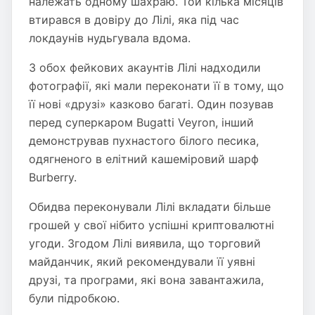
належать одному шахраю. Той кілька місяців
втирався в довіру до Лілі, яка під час
локдаунів нудьгувала вдома.
З обох фейкових акаунтів Лілі надходили
фотографії, які мали переконати її в тому, що
її нові «друзі» казково багаті. Один позував
перед суперкаром Bugatti Veyron, інший
демонстрував пухнастого білого песика,
одягненого в елітний кашеміровий шарф
Burberry.
Обидва переконували Лілі вкладати більше
грошей у свої нібито успішні криптовалютні
угоди. Згодом Лілі виявила, що торговий
майданчик, який рекомендували її уявні
друзі, та програми, які вона завантажила,
були підробкою.