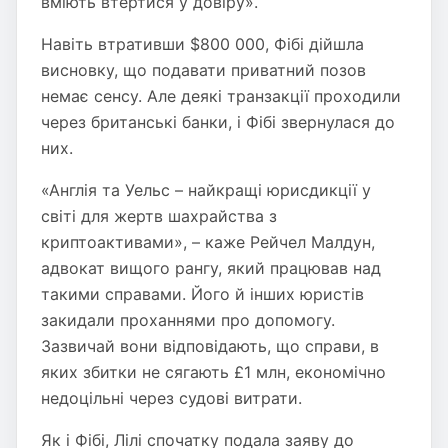
вміють втертися у довіру».
Навіть втративши $800 000, Фібі дійшла
висновку, що подавати приватний позов
немає сенсу. Але деякі транзакції проходили
через британські банки, і Фібі звернулася до
них.
«Англія та Уельс – найкращі юрисдикції у
світі для жертв шахрайства з
криптоактивами», – каже Рейчел Малдун,
адвокат вищого рангу, який працював над
такими справами. Його й інших юристів
закидали проханнями про допомогу.
Зазвичай вони відповідають, що справи, в
яких збитки не сягають £1 млн, економічно
недоцільні через судові витрати.
Як і Фібі, Лілі спочатку подала заяву до