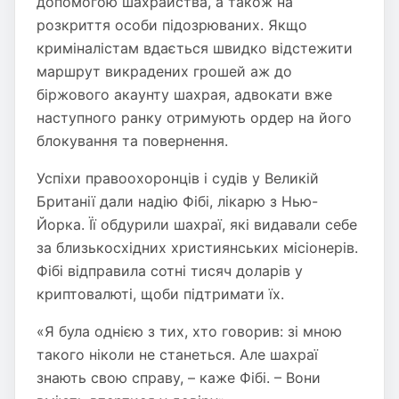
допомогою шахрайства, а також на
розкриття особи підозрюваних. Якщо
криміналістам вдається швидко відстежити
маршрут викрадених грошей аж до
біржового акаунту шахрая, адвокати вже
наступного ранку отримують ордер на його
блокування та повернення.
Успіхи правоохоронців і судів у Великій
Британії дали надію Фібі, лікарю з Нью-
Йорка. Її обдурили шахраї, які видавали себе
за близькосхідних християнських місіонерів.
Фібі відправила сотні тисяч доларів у
криптовалюті, щоби підтримати їх.
«Я була однією з тих, хто говорив: зі мною
такого ніколи не станеться. Але шахраї
знають свою справу, – каже Фібі. – Вони