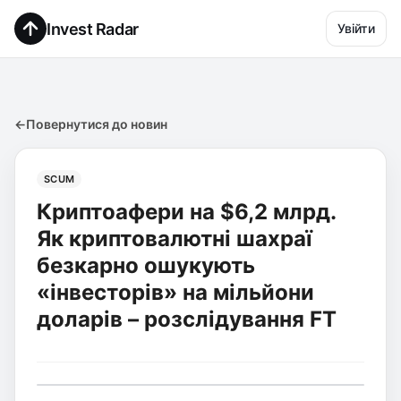
Invest Radar
Увійти
←
Повернутися до новин
SCUM
Криптоафери на $6,2 млрд.
Як криптовалютні шахраї
безкарно ошукують
«інвесторів» на мільйони
доларів – розслідування FT