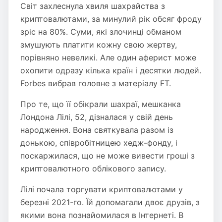
Cвіт захлеснула хвиля шахрайства з
криптовалютами, за минулий рік обсяг фроду
зріс на 80%. Суми, які злочинці обманом
змушують платити кожну свою жертву,
порівняно невеликі. Але один аферист може
охопити одразу кілька країн і десятки людей.
Forbes вибрав головне з матеріалу FT.
Про те, що її обікрали шахраї, мешканка
Лондона Лілі, 52, дізналася у свій день
народження. Вона святкувала разом із
донькою, співробітницею хедж-фонду, і
поскаржилася, що не може вивести гроші з
криптовалютного облікового запису.
Лілі почала торгувати криптовалютами у
березні 2021-го. Їй допомагали двоє друзів, з
якими вона познайомилася в Інтернеті. В