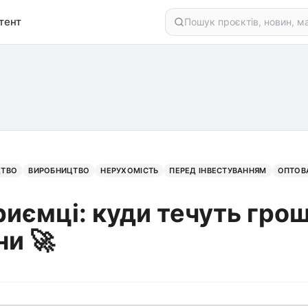
тент
ЦТВО
ВИРОБНИЦТВО
НЕРУХОМІСТЬ
ПЕРЕД ІНВЕСТУВАННЯМ
ОПТОВА
риємці: куди течуть гроші
ни 🚀