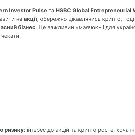
ern Investor Pulse
та
HSBC Global Entrepreneurial 
авити на
акції
, обережно цікавлячись крипто, тоді
ласний бізнес
. Це важливий «маячок» і для україн
 чекати.
о ризику
: інтерес до акцій та крипто росте, хоча і