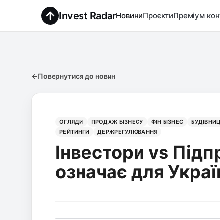
Invest Radar
Новини
Проєкти
Преміум кон
←
Повернутися до новин
ОГЛЯДИ
ПРОДАЖ БІЗНЕСУ
ФІН БІЗНЕС
БУДІВНИ
РЕЙТИНГИ
ДЕРЖРЕГУЛЮВАННЯ
Інвестори vs Підп
означає для Украї