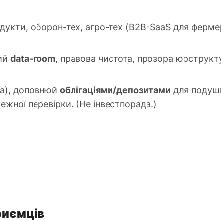
дукти, оборон-тех, агро-тех (B2B-SaaS для ферме
ий
data-room
, правова чистота, прозора юрструкту
а), доповнюй
облігаціями/депозитами
для подушк
ежної перевірки. (Не інвестпорада.)
риємців