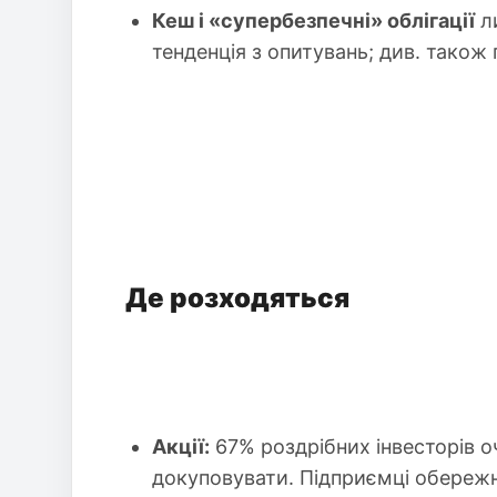
Кеш і «супербезпечні» облігації
ли
тенденція з опитувань; див. також п
Де розходяться
Акції:
67% роздрібних інвесторів оч
докуповувати. Підприємці обережн