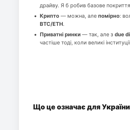
драйву. Я б робив базове покриття
Крипто
— можна, але
помірно
: в
BTC/ETH
.
Приватні ринки
— так, але з
due d
частіше тоді, коли великі інститу
Що це означає для України