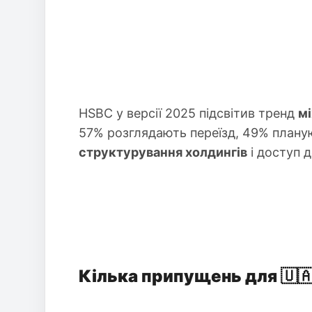
HSBC у версії 2025 підсвітив тренд
м
57% розглядають переїзд, 49% планую
структурування холдингів
і доступ 
Кілька припущень для 🇺🇦