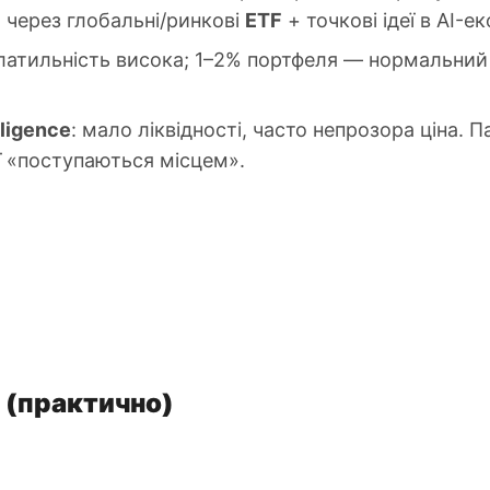
 через глобальні/ринкові
ETF
+ точкові ідеї в AI-е
олатильність висока; 1–2% портфеля — нормальний 
iligence
: мало ліквідності, часто непрозора ціна.
ції «поступаються місцем».
 (практично)