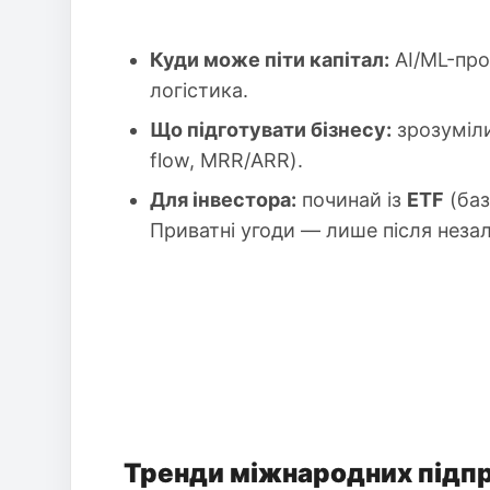
Куди може піти капітал:
AI/ML-про
логістика.
Що підготувати бізнесу:
зрозуміл
flow, MRR/ARR).
Для інвестора:
починай із
ETF
(баз
Приватні угоди — лише після незал
Тренди міжнародних підп