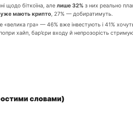
ні щодо біткоїна, але
лише 32%
з них реально пла
 уже мають крипто
, 27% — добиратимуть.
е «велика гра» — 46% вже інвестують і 41% хочут
 попри хайп, бар’єри входу й непрозорість стриму
ростими словами)