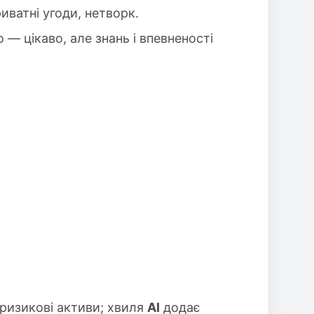
ватні угоди, нетворк.
то — цікаво, але знань і впевненості
ризикові активи; хвиля
AI
додає