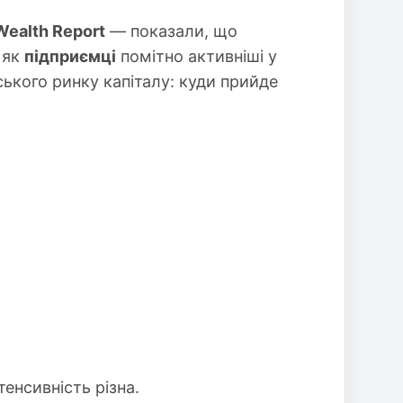
Wealth Report
— показали, що
 як
підприємці
помітно активніші у
ського ринку капіталу: куди прийде
нтенсивність різна.