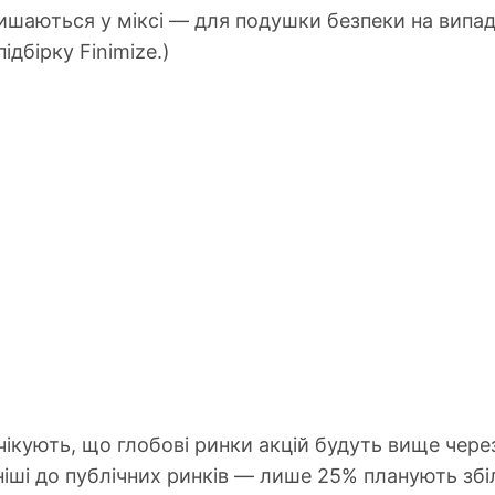
шаються у міксі — для подушки безпеки на випад
ідбірку Finimize.)
ікують, що глобові ринки акцій будуть вище через 
іші до публічних ринків — лише 25% планують збі