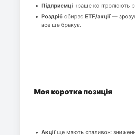
Підприємці
краще контролюють риз
Роздріб
обирає
ETF/акції
— зрозумі
все ще бракує.
Моя коротка позиція
Акції
ще мають «паливо»: зниження