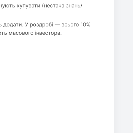
нують купувати (нестача знань/
ь додати. У роздробі — всього 10%
ють масового інвестора.