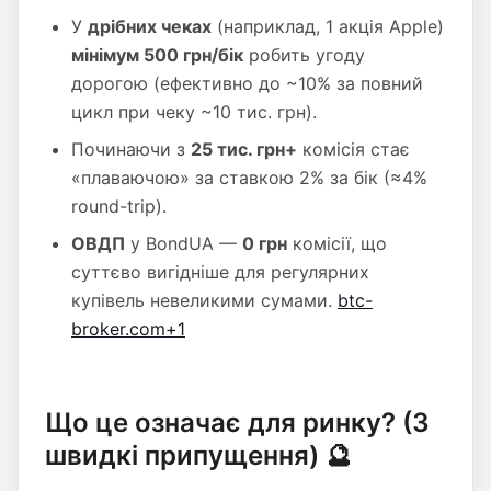
У
дрібних чеках
(наприклад, 1 акція Apple)
мінімум 500 грн/бік
робить угоду
дорогою (ефективно до ~10% за повний
цикл при чеку ~10 тис. грн).
Починаючи з
25 тис. грн+
комісія стає
«плаваючою» за ставкою 2% за бік (≈4%
round-trip).
ОВДП
у BondUA —
0 грн
комісії, що
суттєво вигідніше для регулярних
купівель невеликими сумами.
btc-
broker.com+1
Що це означає для ринку? (3
швидкі припущення) 🔮