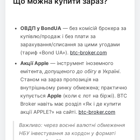
Що можна купити зараз?
ОВДП у BondUA
— без комісій брокера за
купівлю/продаж і без плати за
зарахування/списання за цими угодами
(тариф «Bond UA»).
btc-broker.com
Акції Apple
— інструмент іноземного
емітента,
допущеного до обігу в Україні
.
Станом на зараз пропозиція на
внутрішньому ринку обмежена; практично
купується
Apple
(коли є лот на біржі). BTC
Broker навіть має розділ «Як і де купити
акції APPLE?» на сайті.
btc-broker.com
Важливо: через воєнні валютні обмеження
НБУ інвестування за кордон у форматі