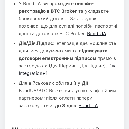
У BondUA ви проходите
онлайн-
реєстрацію в BTC Broker
та укладаєте
брокерський договір. Застосунок
пояснює, що для купівлі потрібні паспортні
дані та договір із BTC Broker.
Bond UA
Дія/Дія.Підпис
: інтеграція дає можливість
ділитися документами та
підписувати
договори електронним підписом
прямо в
застосунках (Дія.Шеринг і Дія.Підпис).
Diia
Integration+1
Для військових облігацій у
Дії
BondUA/BTC Broker виступають офіційним
партнером; після оплати папери
зараховуються
до 3 днів
.
Bond UA