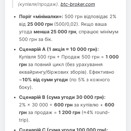
(купівля/продаж).
btc-broker.com
Поріг «мінімалки»:
500 грн відповідає 2%
від
25 000 грн
(500/0,02). Якщо ваша
угода
менша 25 000 грн
, спрацює мінімум
500 грн за бік.
Сценарій А (1 акція ≈ 10 000 грн):
Купівля 500 грн + Продаж 500 грн =
1 000
грн
за повний цикл (без урахування
еквайрингу/біржових зборів). Ефективно
~
10% від суми угоди
(по 5% з кожного
боку).
Сценарій B (сума угоди 30 000 грн):
2% × 30 000 =
600 грн
за купівлю +
600
грн
за продаж =
1 200 грн
(≈4% round-
trip).
Сценарій C (сума угоди 100 000 грн):