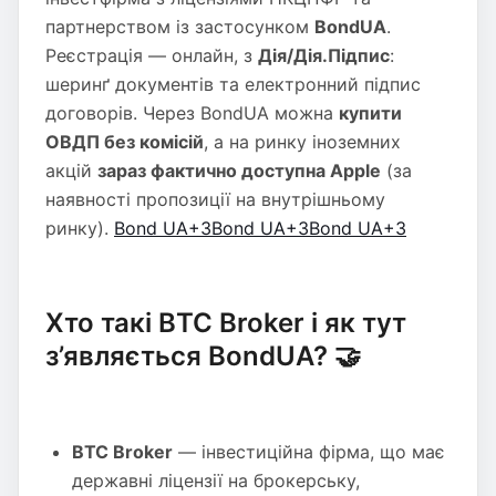
партнерством із застосунком
BondUA
.
Реєстрація — онлайн, з
Дія/Дія.Підпис
:
шеринґ документів та електронний підпис
договорів. Через BondUA можна
купити
ОВДП без комісій
, а на ринку іноземних
акцій
зараз фактично доступна Apple
(за
наявності пропозиції на внутрішньому
ринку).
Bond UA+3Bond UA+3Bond UA+3
Хто такі BTC Broker і як тут
з’являється BondUA? 🤝
BTC Broker
— інвестиційна фірма, що має
державні ліцензії на брокерську,