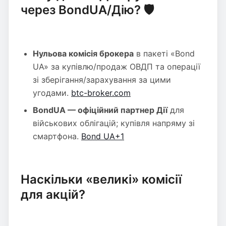
через BondUA/Дію? 🛡️
Нульова комісія брокера
в пакеті «Bond
UA» за купівлю/продаж ОВДП та операції
зі зберігання/зарахування за цими
угодами.
btc-broker.com
BondUA — офіційний партнер Дії
для
військових облігацій; купівля напряму зі
смартфона.
Bond UA+1
Наскільки «великі» комісії
для акцій?