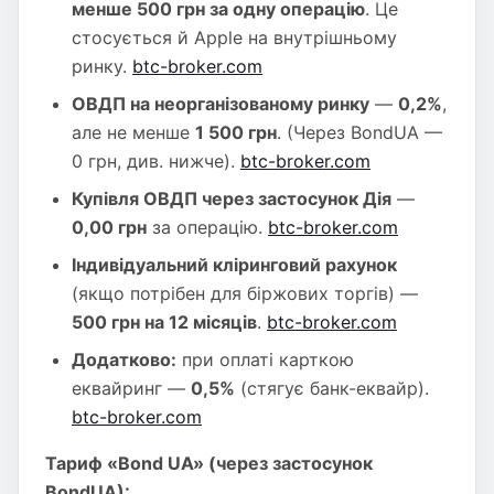
менше 500 грн за одну операцію
. Це
стосується й Apple на внутрішньому
ринку.
btc-broker.com
ОВДП на неорганізованому ринку
—
0,2%
,
але не менше
1 500 грн
. (Через BondUA —
0 грн, див. нижче).
btc-broker.com
Купівля ОВДП через застосунок Дія
—
0,00 грн
за операцію.
btc-broker.com
Індивідуальний кліринговий рахунок
(якщо потрібен для біржових торгів) —
500 грн на 12 місяців
.
btc-broker.com
Додатково:
при оплаті карткою
еквайринг —
0,5%
(стягує банк-еквайр).
btc-broker.com
Тариф «Bond UA» (через застосунок
BondUA):