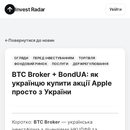
Invest Radar
Увійти
←
Повернутися до новин
ОГЛЯДИ
ПЕРЕД ІНВЕСТУВАННЯМ
ТОРГІВЛЯ
ФОНДОВИЙ РИНОК
ПОСЛУГИ
ДЕРЖРЕГУЛЮВАННЯ
BTC Broker + BondUA: як
українцю купити акції Apple
просто з України
Коротко:
BTC Broker
— українська
інвестфірма з ліцензіями НКЦПФР та