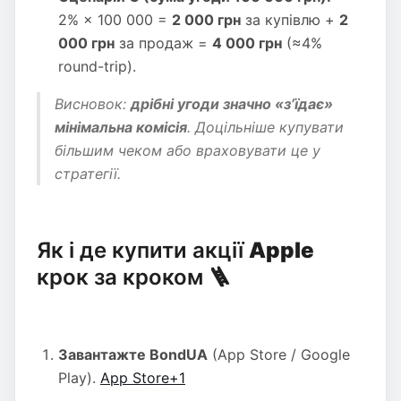
2% × 100 000 =
2 000 грн
за купівлю +
2
000 грн
за продаж =
4 000 грн
(≈4%
round-trip).
Висновок:
дрібні угоди значно «з’їдає»
мінімальна комісія
. Доцільніше купувати
більшим чеком або враховувати це у
стратегії.
Як і де купити акції
Apple
крок за кроком 🪜
Завантажте BondUA
(App Store / Google
Play).
App Store+1