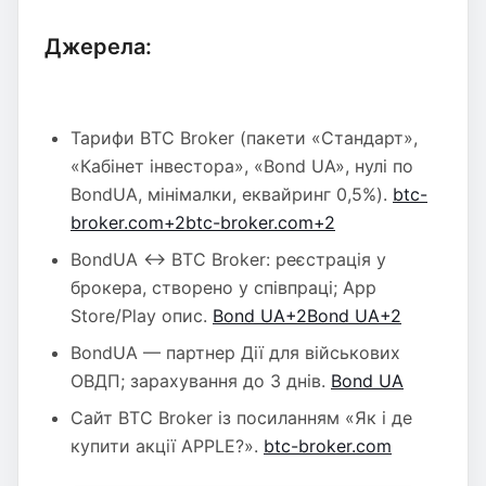
Джерела:
Тарифи BTC Broker (пакети «Стандарт»,
«Кабінет інвестора», «Bond UA», нулі по
BondUA, мінімалки, еквайринг 0,5%).
btc-
broker.com+2btc-broker.com+2
BondUA ↔ BTC Broker: реєстрація у
брокера, створено у співпраці; App
Store/Play опис.
Bond UA+2Bond UA+2
BondUA — партнер Дії для військових
ОВДП; зарахування до 3 днів.
Bond UA
Сайт BTC Broker із посиланням «Як і де
купити акції APPLE?».
btc-broker.com