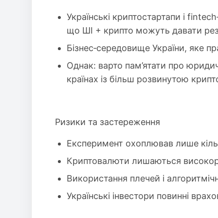
Українські криптостартапи і fintec
що ШІ + крипто можуть давати рез
Бізнес‑середовище України, яке пра
Однак: варто пам’ятати про юридичн
країнах із більш розвинутою крип
Ризики та застереження
Експеримент охоплював лише кільк
Криптовалюти лишаються високор
Використання плечей і алгоритміч
Українські інвестори повинні врах