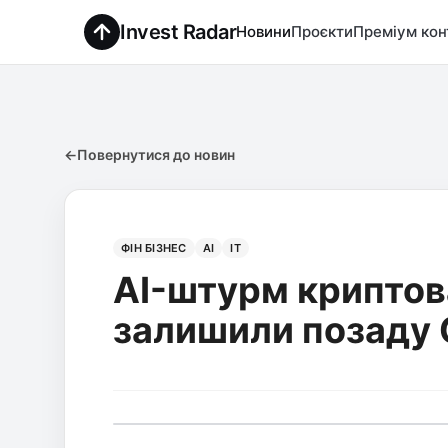
Invest Radar
Новини
Проєкти
Преміум кон
←
Повернутися до новин
ФІН БІЗНЕС
AI
IT
AI-штурм криптова
залишили позаду Ch