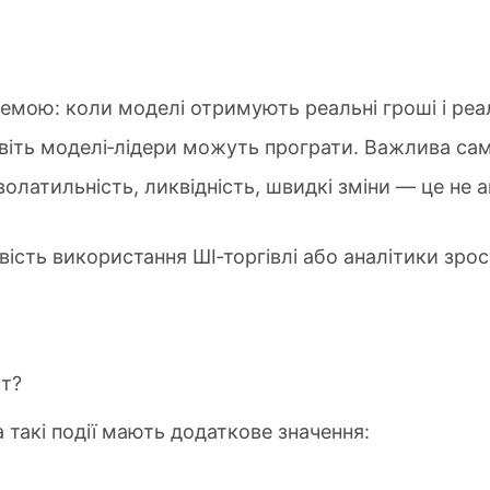
темою: коли моделі отримують реальні гроші і ре
віть моделі‑лідери можуть програти. Важлива сам
латильність, ликвідність, швидкі зміни — це не ак
вість використання ШІ‑торгівлі або аналітики зрос
ст?
а такі події мають додаткове значення: