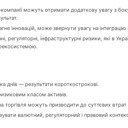
h‑компанії можуть отримати додаткову увагу з боку
ультат.
гне інновацій, може звернути увагу на інтеграцію Ш
і, регуляторні, інфраструктурні ризики, які в Укр
тоекосистемою.
а днів — результати короткострокові.
изиковим класом активів.
на торгівля можуть призводити до суттєвих втрат
овувати валютний, регуляторний і правовий контекс