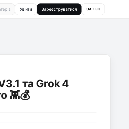
Увійти
Зареєструватися
UA
/
EN
3.1 та Grok 4
o 👾💰