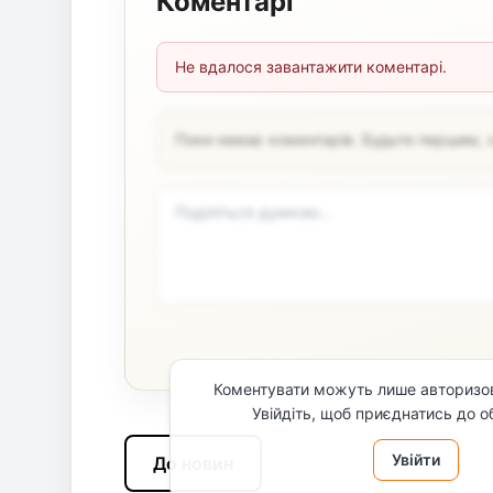
Коментарі
Не вдалося завантажити коментарі.
Поки немає коментарів. Будьте першим, 
Коментувати можуть лише авторизов
Увійдіть, щоб приєднатись до о
Увійти
До новин