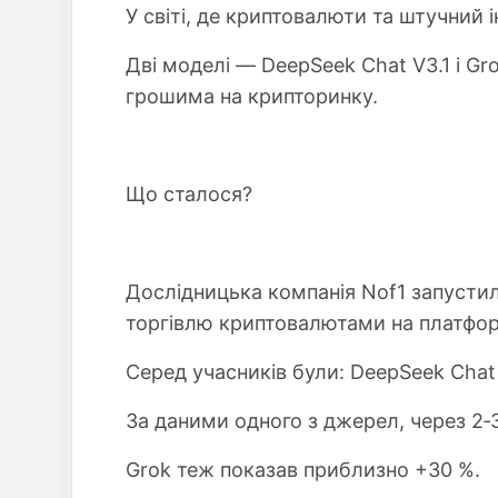
У світі, де криптовалюти та штучний і
Дві моделі — DeepSeek Chat V3.1 і G
грошима на крипторинку.
Що сталося?
Дослідницька компанія Nof1 запусти
торгівлю криптовалютами на платформ
Серед учасників були: DeepSeek Chat V
За даними одного з джерел, через 2‑3
Grok теж показав приблизно +30 %.