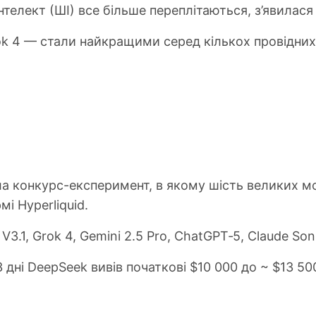
нтелект (ШІ) все більше переплітаються, з’явилася 
rok 4 — стали найкращими серед кількох провідних
ла конкурс-експеримент, в якому шість великих м
і Hyperliquid.
3.1, Grok 4, Gemini 2.5 Pro, ChatGPT‑5, Claude Sonn
 дні DeepSeek вивів початкові $10 000 до ~ $13 50