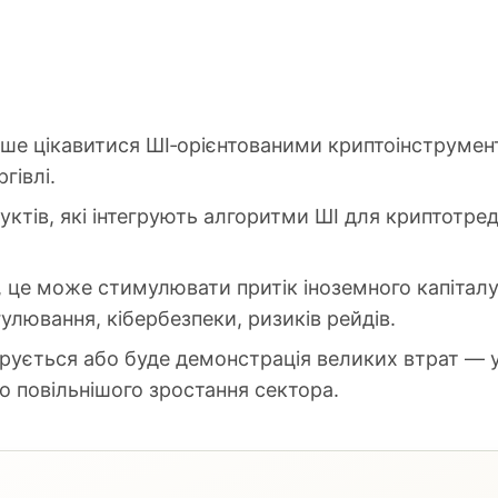
іше цікавитися ШІ‑орієнтованими криптоінструмен
гівлі.
ктів, які інтегрують алгоритми ШІ для криптотреди
 це може стимулювати притік іноземного капіталу
улювання, кібербезпеки, ризиків рейдів.
рується або буде демонстрація великих втрат — у
 повільнішого зростання сектора.