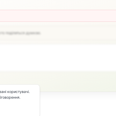
хто поділиться думкою.
ані користувачі.
бговорення.