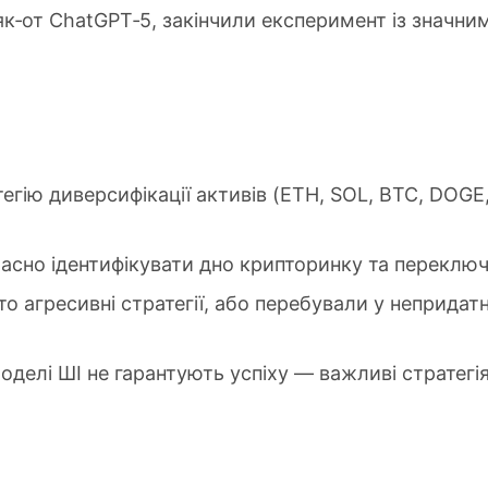
 як‑от ChatGPT‑5, закінчили експеримент із знач
гію диверсифікації активів (ETH, SOL, BTC, DOGE,
асно ідентифікувати дно крипторинку та переключи
то агресивні стратегії, або перебували у неприд
оделі ШІ не гарантують успіху — важливі стратегія