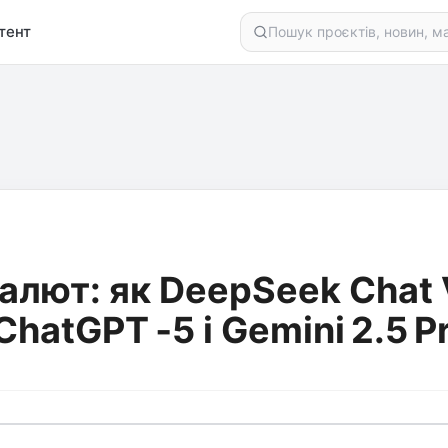
тент
лют: як DeepSeek Chat V
atGPT ‑5 і Gemini 2.5 Pr