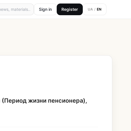
Sign in
Register
UA
/
EN
 (Период жизни пенсионера),