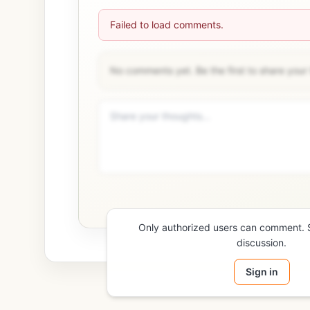
Failed to load comments.
No comments yet. Be the first to share your
Only authorized users can comment. Si
discussion.
Sign in