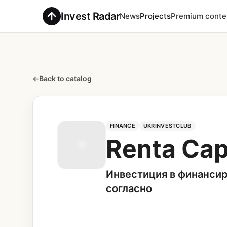
Invest Radar
News
Projects
Premium conte
←
Back to catalog
FINANCE
UKRINVESTCLUB
Renta Cap
Инвестиция в финансир
согласно