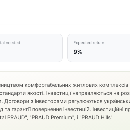
tal needed
Expected return
9%
вництвом комфортабельних житлових комплексів 
 стандарти якості. Інвестиції направляються на ро
и. Договори з інвесторами регулюються українсь
 та гарантії повернення інвестицій. Інвестиційні
al PRAUD", "PRAUD Premium", і "PRAUD Hills".