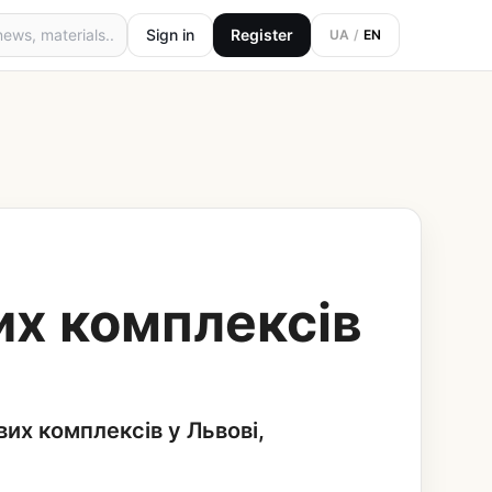
Sign in
Register
UA
/
EN
их комплексів
х комплексів у Львові,