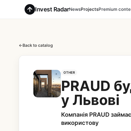
Invest Radar
News
Projects
Premium conte
←
Back to catalog
OTHER
PRAUD бу
у Львові
Компанія PRAUD займає
використову