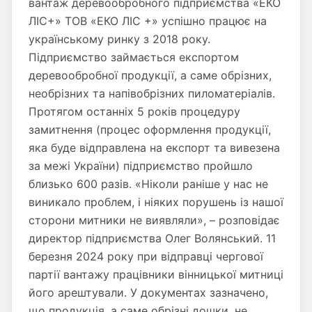
вантаж деревообробного підприємства «ЕКО
ЛІС+» ТОВ «ЕКО ЛІС +» успішно працює на
українському ринку з 2018 року.
Підприємство займається експортом
деревообробної продукції, а саме обрізних,
необрізних та напівобрізних пиломатеріалів.
Протягом останніх 5 років процедуру
замитнення (процес оформлення продукції,
яка буде відправлена на експорт та вивезена
за межі України) підприємство пройшло
близько 600 разів. «Ніколи раніше у нас не
виникало проблем, і ніяких порушень із нашої
сторони митники не виявляли», – розповідає
директор підприємства Олег Волянський. 11
березня 2024 року при відправці чергової
партії вантажу працівники вінницької митниці
його арештували. У документах зазначено,
що продукція, а саме обрізні дошки, не