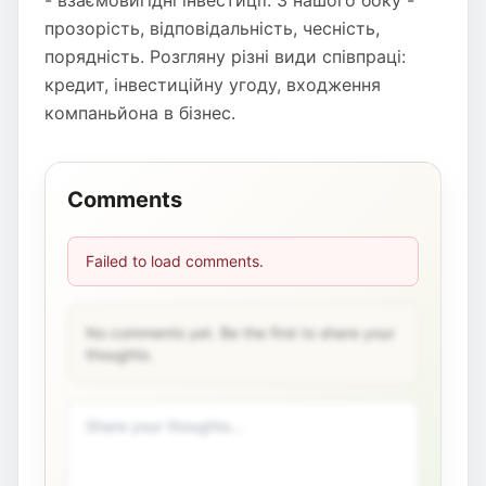
- взаємовигідні інвестиції. З нашого боку -
прозорість, відповідальність, чесність,
порядність. Розгляну різні види співпраці:
кредит, інвестиційну угоду, входження
компаньйона в бізнес.
Comments
Failed to load comments.
No comments yet. Be the first to share your
thoughts.