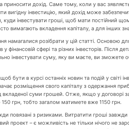
а приносити дохід. Саме тому, коли у вас зявляєть
ити вигідну інвестицію, який дохід може забезпечи
 куди інвестувати гроші, щоб мати постійний щомі
росто вимагають вкладення капіталу, а для інших з
ння намагалися розібрати у цій статті. Основою дл
в у фінансовій сфері та різних інвесторів. Після 
льно інвестувати суму, яку ви маєте, ви зможете 
об бути в курсі останніх новин та подій у світі інв
значає розміщення свого капіталу з одержання при
д вкладеної суми грошей. Отже, якщо у договорі з
 150 грн, тобто загалом матимете вже 1150 грн.
вжди повязані з ризиками. Витратити гроші завжди
ий проект – є можливість не тільки нічого не зар