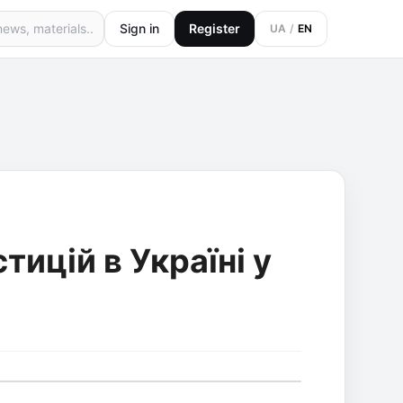
Sign in
Register
UA
/
EN
тицій в Україні у