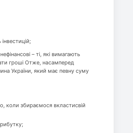
 інвестицій;
нефінансові – ті, які вимагають
дати гроші Отже, насамперед
ина України, який має певну суму
о, коли збираємося вкластисвій
прибутку;