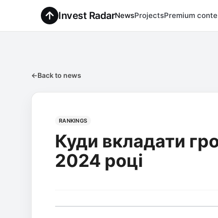
Invest Radar
News
Projects
Premium conte
←
Back to news
RANKINGS
Куди вкладати грош
2024 році