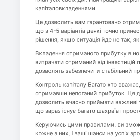
капіталовкладеннями.
Це дозволить вам гарантовано отрима
що з 4-5 варіантів деякі точно прине
рішення, якщо ситуація йде не так, як
Вкладення отриманого прибутку в нов
витрачати отриманий від інвестицій п
дозволять забезпечити стабільний п
Контроль капіталу Багато хто вважає,
отримавши непоганий прибуток. Ця ду
дозволить вчасно приймати важливі у
що зараз існує багато шахраїв і прос
Керуючись цими правилами, ви зможе
кожне з них, і ваші шанси на успіх зр