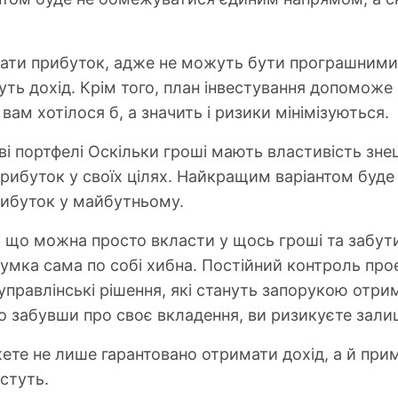
ти прибуток, адже не можуть бути програшними ві
суть дохід. Крім того, план інвестування допомож
 вам хотілося б, а значить і ризики мінімізуються.
і портфелі Оскільки гроші мають властивість знец
рибуток у своїх цілях. Найкращим варіантом буде 
рибуток у майбутньому.
 що можна просто вкласти у щось гроші та забути 
мка сама по собі хибна. Постійний контроль проек
правлінські рішення, які стануть запорукою отрим
то забувши про своє вкладення, ви ризикуєте зали
те не лише гарантовано отримати дохід, а й при
остуть.