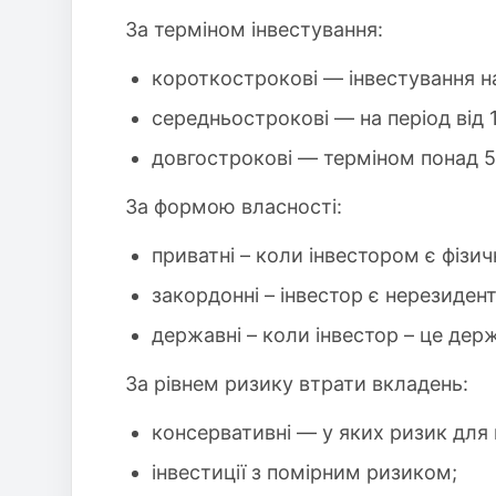
За терміном інвестування:
короткострокові — інвестування на
середньострокові — на період від 1
довгострокові — терміном понад 5 
За формою власності:
приватні – коли інвестором є фізич
закордонні – інвестор є нерезиден
державні – коли інвестор – це держ
За рівнем ризику втрати вкладень:
консервативні — у яких ризик для
інвестиції з помірним ризиком;