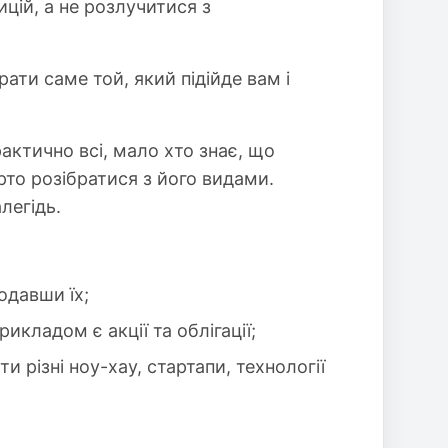
ицій, а не розлучитися з
ати саме той, який підійде вам і
актично всі, мало хто знає, що
рто розібратися з його видами.
легідь.
одавши їх;
икладом є акції та облігації;
 різні ноу-хау, стартапи, технології