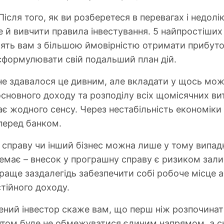
ісля того, як ви розберетеся в перевагах і недолі
е й вивчити правила інвестування. 5 найпростіших 
лять вам з більшою ймовірністю отримати прибуто
о сформулювати свій подальший план дій.
не здавалося це дивним, але вкладати у щось можн
сновного доходу та розподілу всіх щомісячних ви
є жодного сенсу. Через нестабільність економіки
перед банком.
у справу чи інший бізнес можна лише у тому випад
емає – внесок у програшну справу є ризиком зали
раще заздалегідь забезпечити собі робоче місце а
стійного доходу.
ений інвестор скаже вам, що перш ніж розпочинат
антом буде не обмежуватися єдиним напрямом, а с