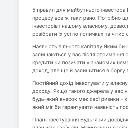
5 правил для майбутнього інвестора П
процесу все ж таки рано. Потрібно щ
інвесторів і нашому власному, дозво
розібрати їх усі по поличках та чітк
Наявність вільного капіталу Яким би 
залишаються у вас після отримання о
кредити чи позичати у знайомих нема
доход, але ще й залишитися в боргу 
Постійний дохід Інвестувати у власн
доходу. Якщо такого джерела у вас н
будь-який внесок має свої ризики – к
який міг би гарантувати наявність по
План інвестування Будь-який досвідч
план усіх своїх дій. Найкращим варі