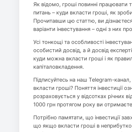
Як відомо, гроші повинні працювати т
питань – куди вкласти гроші, як зроб
Прочитавши цю статтю, ви дізнаєтеся,
варіанти інвестування – одні з них п
Усі тонкощі та особливості інвестува
особистий досвід, а й досвід експерті
куди можна вкласти гроші і як прави
капіталовкладення.
Підписуйтесь на наш Telegram-канал, щ
вкласти гроші? Поняття інвестиції о
розраховується у відсотках річних ві
1000 грн протягом року ви отримаєте
Потрібно памятати, що інвестиції за
що якщо вкласти гроші в неприбутков