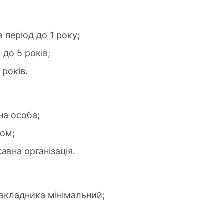
 період до 1 року;
 до 5 років;
років.
на особа;
том;
авна організація.
 вкладника мінімальний;