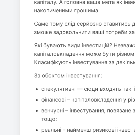
капіталу. А головна ваша мета як інве
накопиченими грошима.
Саме тому слід серйозно ставитись до
зможе задовольнити ваші потреби за
Які бувають види інвестицій? Незважа
капіталовкладення може бути різнома
Класифікують інвестування за декіль
За обєктом інвестування:
спекулятивні — сюди входять такі 
фінансові – капіталовкладення у рі
венчурні – інвестування, повязане 
тощо;
реальні – найменш ризикові інвести