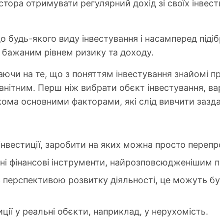
стора отримувати регулярний дохід зі своїх інвест
 будь-якого виду інвестування і насамперед підібр
 бажаним рівнем ризику та доходу.
ючи на те, що з поняттям інвестування знайомі пр
нітним. Перш ніж вибрати обєкт інвестування, ва
кома основними факторами, які слід вивчити зазда
інвестиції, заробити на яких можна просто перепр
зні фінансові інструменти, найрозповсюдженішим пр
з перспективою розвитку діяльності, це можуть бути
ції у реальні обєкти, наприклад, у нерухомість.