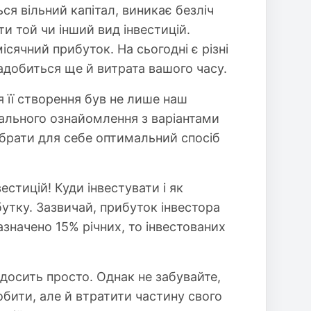
ся вільний капітал, виникає безліч
ти той чи інший вид інвестицій.
сячний прибуток. На сьогодні є різні
надобиться ще й витрата вашого часу.
я її створення був не лише наш
детального ознайомлення з варіантами
обрати для себе оптимальний спосіб
естицій! Куди інвестувати і як
бутку. Зазвичай, прибуток інвестора
азначено 15% річних, то інвестованих
 досить просто. Однак не забувайте,
обити, але й втратити частину свого