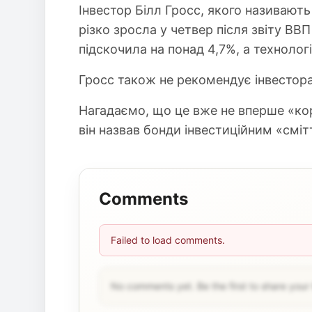
Інвестор Білл Гросс, якого називають 
різко зросла у четвер після звіту ВВП
підскочила на понад 4,7%, а технолог
Гросс також не рекомендує інвесторам
Нагадаємо, що це вже не вперше «кор
він назвав бонди інвестиційним «сміт
Comments
Failed to load comments.
No comments yet. Be the first to share your