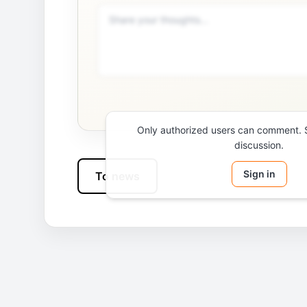
Only authorized users can comment. Si
discussion.
Sign in
To news