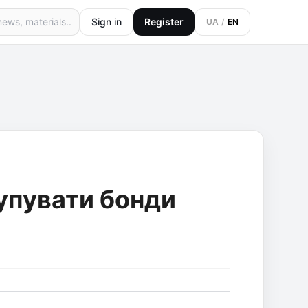
Sign in
Register
UA
/
EN
купувати бонди