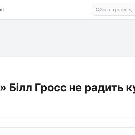
nt
» Білл Гросс не радить 