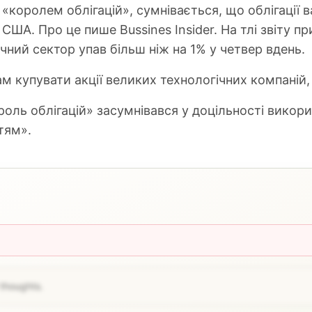
«королем облігацій», сумнівається, що облігації ва
 США. Про це пише Bussines Insider. На тлі звіту 
ічний сектор упав більш ніж на 1% у четвер вдень.
 купувати акції великих технологічних компаній, 
оль облігацій» засумнівався у доцільності викорис
тям».
 thoughts.