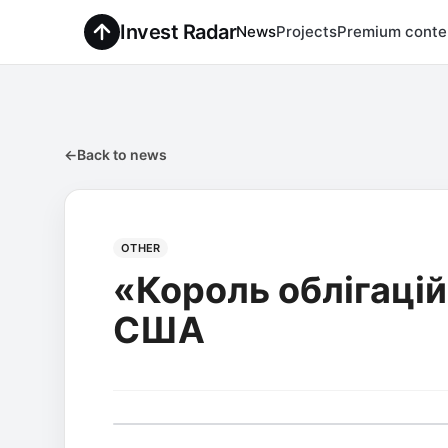
Invest Radar
News
Projects
Premium conte
←
Back to news
OTHER
«Король облігацій
США