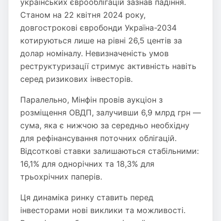
українських єврооблігацій зазнав падіння.
Станом на 22 квітня 2024 року,
довгострокові євробонди Україна-2034
котируються лише на рівні 26,5 центів за
долар номіналу. Невизначеність умов
реструктуризації стримує активність навіть
серед ризикових інвесторів.
Паралельно, Мінфін провів аукціон з
розміщення ОВДП, залучивши 6,9 млрд грн —
сума, яка є нижчою за середньо необхідну
для рефінансування поточних облігацій.
Відсоткові ставки залишаються стабільними:
16,1% для однорічних та 18,3% для
трьохрічних паперів.
Ця динаміка ринку ставить перед
інвесторами нові виклики та можливості.