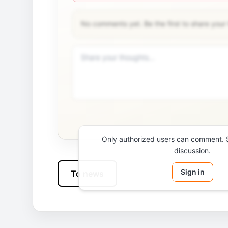
No comments yet. Be the first to share your
Only authorized users can comment. Si
discussion.
Sign in
To news