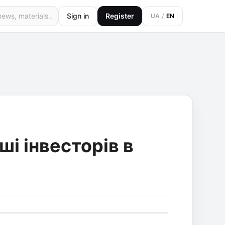
Sign in
Register
UA
/
EN
ші інвесторів в