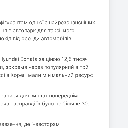
фігурантом однієї з найрезонансніших
ня в автопарк для таксі, його
дохід від оренди автомобілів
yundai Sonata за ціною 12,5 тисяч
ми, зокрема через популярний в той
сі в Кореї і мали мінімальний ресурс
увалися для виплат попереднім
ча насправді їх було не більше 30.
евезення, де інвесторам