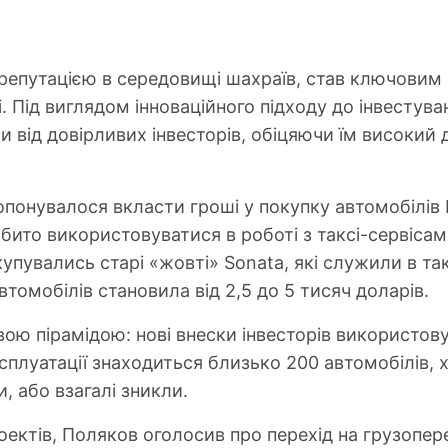
репутацією в середовищі шахраїв, став ключовим 
. Під виглядом інноваційного підходу до інвестуван
и від довірливих інвесторів, обіцяючи їм високий 
понувалося вкласти гроші у покупку автомобілів H
ібито використовуватися в роботі з таксі-сервіса
купувались старі «жовті» Sonata, які служили в так
втомобілів становила від 2,5 до 5 тисяч доларів.
ою пірамідою: нові внески інвесторів використов
плуатації знаходиться близько 200 автомобілів, хо
, або взагалі зникли.
оектів, Поляков оголосив про перехід на грузопер