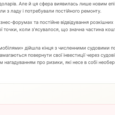
доларів. Але й ця сфера виявилась лише новим епі
и з ладу і потребували постійного ремонту.
знес-форумах та постійне відвідування розкішних 
ої точки, коли з'ясувалося, що значна частина кошт
мобілями» дійшла кінця з численними судовими п
амагаються повернути свої інвестиції через судові
м нагадуванням про ризики, які несе в собі необе