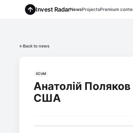
Invest Radar
News
Projects
Premium conte
←
Back to news
SCUM
Анатолій Поляков з
США